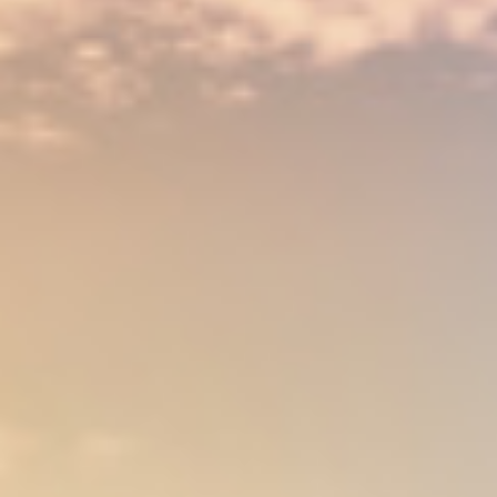
eine unverbindliche Beratung! Lassen Sie uns
gemeinsam über Ihre spezifischen
Entrümpelungsbedürfnisse in Königs Wusterhausen
sprechen.
Wir freuen uns schon darauf, Ihnen zu helfen und
Ihnen den bestmöglichen Service zu bieten!
TERMIN VEREINBAREN