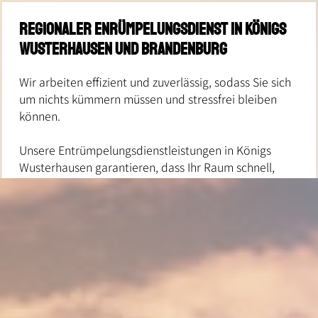
regionaler Enrümpelungsdienst in königs
wusterhausen und Brandenburg
Wir arbeiten effizient und zuverlässig, sodass Sie sich
um nichts kümmern müssen und stressfrei bleiben
können.
Unsere Entrümpelungsdienstleistungen in Königs
Wusterhausen garantieren, dass Ihr Raum schnell,
gründlich und professionell aufgeräumt wird.
Durch unsere sorgfältige Arbeit schaffen wir nicht nur
Platz für Neues, sondern fördern auch eine
angenehme, ordentliche und harmonische
Umgebung, in der Sie sich wohlfühlen können.
Zögern Sie nicht, uns noch heute zu kontaktieren für