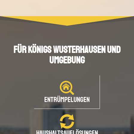
vereinbaren
erhalten
HOME
Für Königs wusterhausen und
ÜBER UNS
Umgebung
LEISTUNGEN
GEWERBEKUNDEN
Entrümpelungen
ENTRÜMPELUNG
HAUSHALTSAUFLÖSUNG
Haushaltsauflösungen