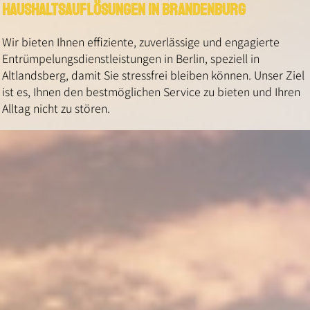
Haushaltsauflösungen in Brandenburg
Wir bieten Ihnen effiziente, zuverlässige und engagierte
Entrümpelungsdienstleistungen in Berlin, speziell in
Altlandsberg, damit Sie stressfrei bleiben können. Unser Ziel
ist es, Ihnen den bestmöglichen Service zu bieten und Ihren
Alltag nicht zu stören.
Unser eingehender Service sichert ein schnelles und
professionelles Aufräumen, wobei Sorgfalt und
Detailgenauigkeit im Fokus stehen. So schaffen wir einen
ordentlichen Raum, der Ihr Wohlbefinden und Ihre
Produktivität fördert.
Kontaktieren Sie uns noch heute für eine unverbindliche
Beratung! Wir finden eine individuelle Lösung für Ihre
Entrümpelungsbedürfnisse – Ihre Zufriedenheit ist unser
Antrieb. Lassen Sie uns gemeinsam Ihr Leben einfacher und
angenehmer gestalten!