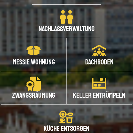
ENTRÜMPELUNG
HAUSHALTSAUFLÖSUNG
Nachlassverwaltung
GEWERBEAUFLÖSUNG
NACHLASSVERWERTUNG
Messie Wohnung
Dachboden
MESSIE HAUSHALT
Zwangsräumung
Keller entrümpeln
DACHBODEN
KELLERRÄUMUNG
Küche entsorgen