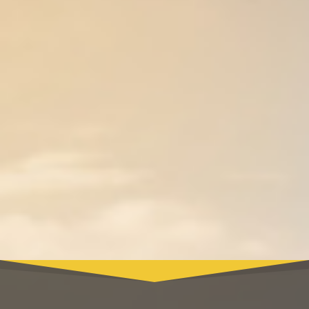
Unverbindlich
Kostenlose vor-Ort
anfragen
Besichtigung
Termin für Ihre
Besenreine
Entrümpelung
Entrümpelung
vereinbaren
erhalten