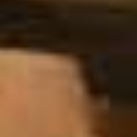
Besichtigung
Kostenlose Besichtigung bei Ihnen vor Ort oder online 
per Videochat – transparent und seriös. Vereinbaren Sie 
noch heute einen Termin mit uns, um Ihre Bedürfnisse zu 
besprechen.
Top-preise
Wir bieten Ihnen für Ihre Entrümpelung oder
Wohnungsauflösung ein hervorragendes Preis-
Leistungs-Modell. Gerne unterbreiten wir Ihnen ein
persönliches Angebot für Ihre Entrümpelung.
HOME