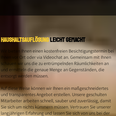
Haushaltsauflösung
leicht gemacht
Wir bieten Ihnen einen kostenfreien Besichtigungstermin bei
Ihnen vor Ort oder via Videochat an. Gemeinsam mit Ihnen
schauen wir uns die zu entrümpelnden Räumlichkeiten an
und ermitteln die genaue Menge an Gegenständen, die
entsorgt werden müssen.
Auf diese Weise können wir Ihnen ein maßgeschneidertes
und transparentes Angebot erstellen. Unsere geschulten
Mitarbeiter arbeiten schnell, sauber und zuverlässig, damit
Sie sich um nichts kümmern müssen. Vertrauen Sie unserer
langjährigen Erfahrung und lassen Sie sich von uns bei der