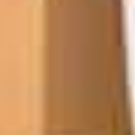
Wir verstehen, dass jeder Fall einzigartig ist, weshalb wir
faire Preise anbieten und kostenlose Besichtigungstermine
ermöglichen. So können wir individuelle, maßgeschneiderte
Lösungen finden, die exakt auf Ihre Bedürfnisse abgestimmt
sind.
Unser engagiertes und freundliches Team freut sich bereits
darauf, Ihnen eine stressfreie und effektive Lösung
anzubieten.
JETZT ANFRAGEN
ANRUFEN