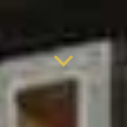
IHR PARTNER FÜR
HAUSHALTSAUFLÖSUNGEN IN
CALAU UND DER UMGEBUNG
Jetzt Blitzangebot sichern mit dem
preisrechner