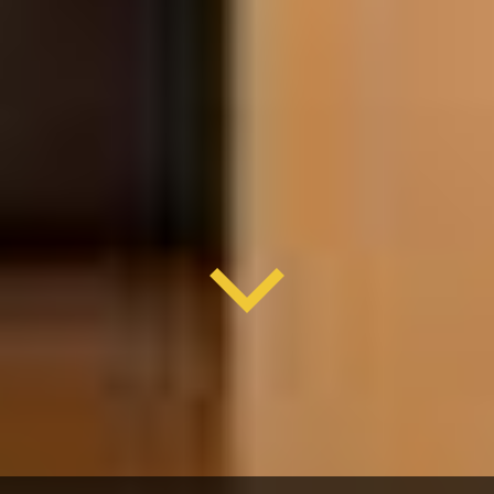
EINBLICK IN UNSERE
HAUSHALTSAUFLÖSUNGEN
Besenreine übergabe und schnelle
ausführung