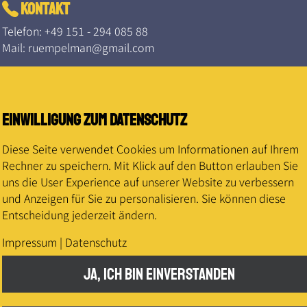
kontakt
Telefon:
+49 151 - 294 085 88
Mail:
ruempelman@gmail.com
rechtliches
Impressum
|
Datenschutz
|
AGB
Einwilligung zum Datenschutz
Diese Seite verwendet Cookies um Informationen auf Ihrem
Rechner zu speichern. Mit Klick auf den Button erlauben Sie
uns die User Experience auf unserer Website zu verbessern
und Anzeigen für Sie zu personalisieren. Sie können diese
Entscheidung jederzeit ändern.
Impressum
|
Datenschutz
JA, ICH BIN EINVERSTANDEN