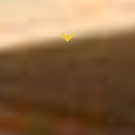
übergabe
Schnelle
ausführing
IHR PROFI FÜR HAUSHALTSAUFLÖSUNGEN