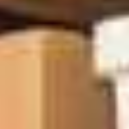
Sie möchten Ihr Haus oder die Wohnung
Entrümpeln?
Regionale Haushaltsauflösungen in calau und
Umgebung
Herzlich willkommen auf unserer Webseite! Wir sind Ihre
kompetenten Experten für Haushaltsauflösungen und
Entrümpelungen im malerischen Calau.
In Zeiten, die oft herausfordernd sind, liegt es uns
besonders am Herzen, Ihnen in dieser Situation bestmöglich
zur Seite zu stehen. Unser Ziel ist es, den gesamten Prozess
angenehm, unkompliziert und vor allem stressfrei für Sie zu
gestalten.